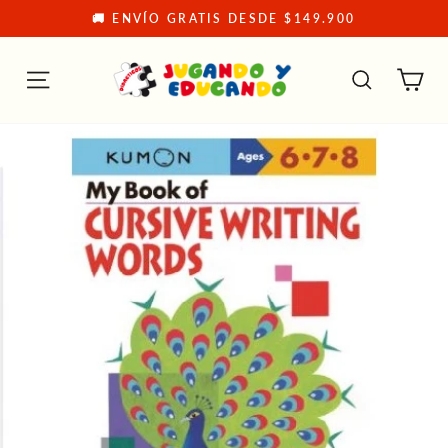
Ir
🚚 ENVÍO GRATIS DESDE $149.900
directamente
diapositivas
pausa
al
contenido