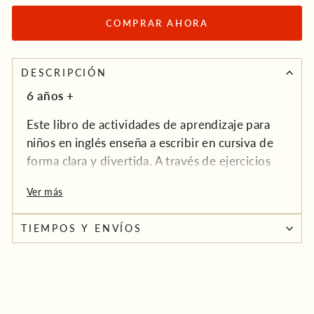
COMPRAR AHORA
DESCRIPCIÓN
6 años +
Este libro de actividades de aprendizaje para
niños en inglés enseña a escribir en cursiva de
forma clara y divertida. A través de ejercicios
progresivos, los niños aprenderán a unir letras
Ver más
para formar palabras cortas, avanzando
gradualmente hacia términos más largos y
TIEMPOS Y ENVÍOS
complejos.
La práctica constante de conexión entre letras
ayuda a desarrollar fluidez y confianza en la