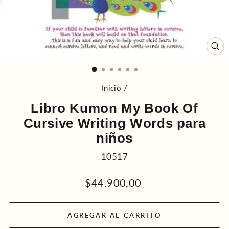
CE
(ES
Inicio
/
Libro Kumon My Book Of
Cursive Writing Words para
niños
10517
Precio
$44.900,00
habitual
AGREGAR AL CARRITO