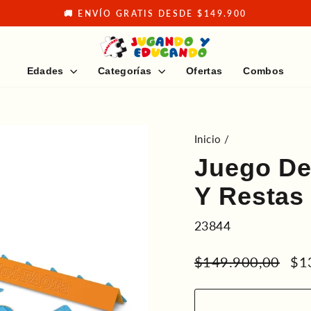
🚚 ENVÍO GRATIS DESDE $149.900
diapositivas
pausa
Edades
Categorías
Ofertas
Combos
Inicio
/
Juego D
Y Restas
23844
Precio
Pre
$149.900,00
$1
habitual
de
ofe