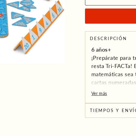
DESCRIPCIÓN
6 años+
¡Prepárate para t
resta Tri-FACTa!
matemáticas sea t
cartas numeradas y
para completar la
Ver más
TIEMPOS Y ENVÍ
¡Sé el primero en
convertirte en el