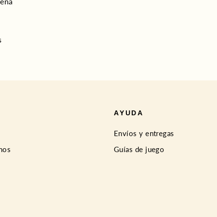
seña
s
A
AYUDA
Envíos y entregas
mos
Guías de juego