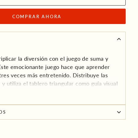
COMPRAR AHORA
riplicar la diversión con el juego de suma y
 Este emocionante juego hace que aprender
res veces más entretenido. Distribuye las
 utiliza el tablero triangular como guía visual
s familias de operaciones matemáticas.
OS
 jugar todas tus cartas y grita "tri-FACTa" para
 ganador! Con capacidad para 2-4 jugadores,