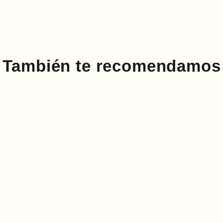
este juego es ide
mientras se pract
También te recomendamos
El juego de suma 
triangular único
las matemáticas.
y 4 bandejas indi
de todas las eda
matemáticas mien
oportunidad para 
emocionante con 
Tamaño:
35 x 31 x 5cm