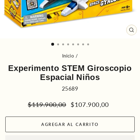
CE
(ES
Inicio
/
Experimento STEM Giroscopio
Espacial Niños
25689
Precio
Precio
$119.900,00
$107.900,00
habitual
de
oferta
AGREGAR AL CARRITO