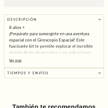
DESCRIPCIÓN
8 años +
¡Prepárate para sumergirte en una aventura
espacial con el Giroscopio Espacial! Este
fascinante kit te permite explorar el increíble
mundo de los giroscopios y sus aplicaciones
sorprendentes en la tecnología moderna.
Ver más
El kit incluye todos los componentes necesarios
TIEMPOS Y ENVÍOS
para construir un giroscopio de alta velocidad.
Solo sigue las instrucciones paso a paso y verás
cómo tu giroscopio cobra vida. Experimenta
con su rotación, descubre cómo afecta su
estabilidad y observa cómo puede ser utilizado
También te recomendamos