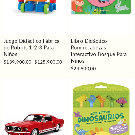
Juego Didáctico Fábrica
Libro Didáctico
de Robots 1-2-3 Para
Rompecabezas
Niños
Interactivo Bosque Para
Niños
Precio
Precio
$139.900,00
$125.900,00
habitual
de
$24.900,00
oferta