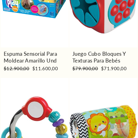
Espuma Sensorial Para
Juego Cubo Bloques Y
Moldear Amarillo Und
Texturas Para Bebés
Precio
Precio
Precio
Precio
$12.900,00
$11.600,00
$79.900,00
$71.900,00
habitual
de
habitual
de
oferta
oferta