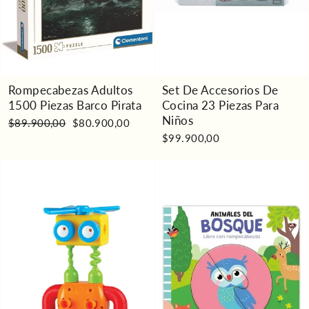
Rompecabezas Adultos
Set De Accesorios De
1500 Piezas Barco Pirata
Cocina 23 Piezas Para
Niños
Precio
Precio
$89.900,00
$80.900,00
habitual
de
$99.900,00
oferta