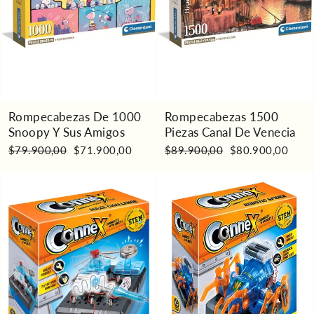
Rompecabezas De 1000
Rompecabezas 1500
Snoopy Y Sus Amigos
Piezas Canal De Venecia
Precio
Precio
Precio
Precio
$79.900,00
$71.900,00
$89.900,00
$80.900,00
habitual
de
habitual
de
oferta
oferta