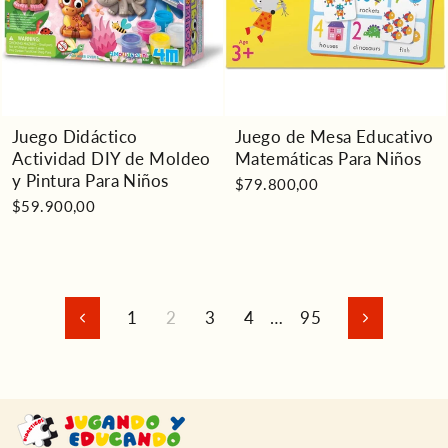
Juego Didáctico
Juego de Mesa Educativo
Actividad DIY de Moldeo
Matemáticas Para Niños
y Pintura Para Niños
$79.800,00
$59.900,00
1
2
3
4
…
95
Anterior
Siguiente