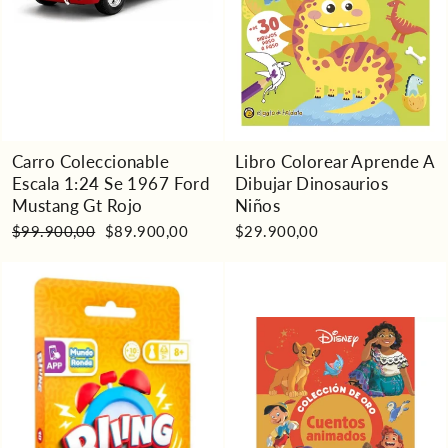
Carro Coleccionable
Libro Colorear Aprende A
Escala 1:24 Se 1967 Ford
Dibujar Dinosaurios
Mustang Gt Rojo
Niños
Precio
Precio
$99.900,00
$89.900,00
$29.900,00
habitual
de
oferta