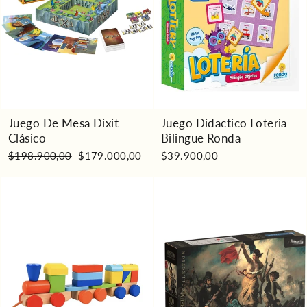
Juego De Mesa Dixit
Juego Didactico Loteria
Clásico
Bilingue Ronda
Precio
Precio
$198.900,00
$179.000,00
$39.900,00
habitual
de
oferta