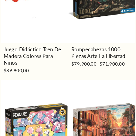
Juego Didáctico Tren De
Rompecabezas 1000
Madera Colores Para
Piezas Arte La Libertad
Niños
Precio
Precio
$79.900,00
$71.900,00
habitual
de
$89.900,00
oferta