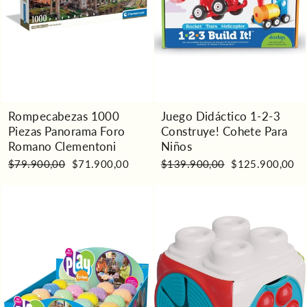
Rompecabezas 1000
Juego Didáctico 1-2-3
Piezas Panorama Foro
Construye! Cohete Para
Romano Clementoni
Niños
Precio
Precio
Precio
Precio
$79.900,00
$71.900,00
$139.900,00
$125.900,00
habitual
de
habitual
de
oferta
oferta