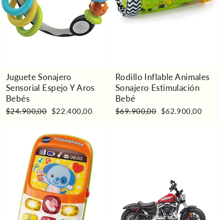
Juguete Sonajero
Rodillo Inflable Animales
Sensorial Espejo Y Aros
Sonajero Estimulación
Bebés
Bebé
Precio
Precio
Precio
Precio
$24.900,00
$22.400,00
$69.900,00
$62.900,00
habitual
de
habitual
de
oferta
oferta