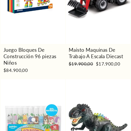
Juego Bloques De
Maisto Maquinas De
Construcción 96 piezas
Trabajo A Escala Diecast
Niños
Precio
Precio
$19.900,00
$17.900,00
habitual
de
$84.900,00
oferta