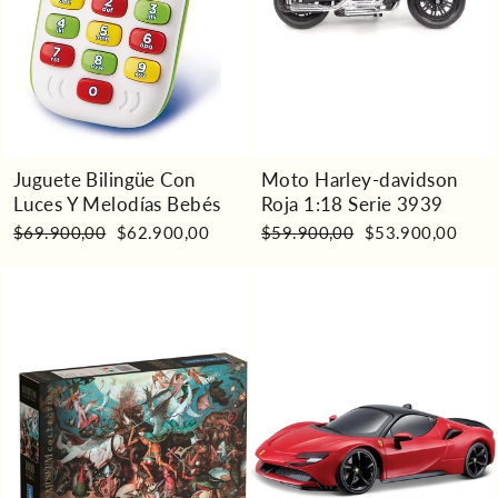
Juguete Bilingüe Con
Moto Harley-davidson
Luces Y Melodías Bebés
Roja 1:18 Serie 3939
Precio
Precio
Precio
Precio
$69.900,00
$62.900,00
$59.900,00
$53.900,00
habitual
de
habitual
de
oferta
oferta