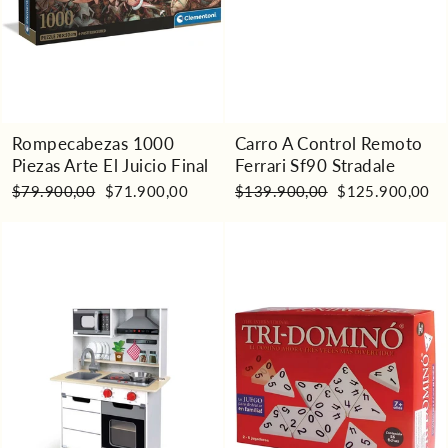
Rompecabezas 1000
Carro A Control Remoto
Piezas Arte El Juicio Final
Ferrari Sf90 Stradale
Precio
Precio
Precio
Precio
$79.900,00
$71.900,00
$139.900,00
$125.900,00
habitual
de
habitual
de
oferta
oferta