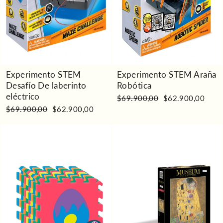
Experimento STEM
Experimento STEM Araña
Desafío De laberinto
Robótica
eléctrico
Precio
Precio
$69.900,00
$62.900,00
habitual
de
Precio
Precio
$69.900,00
$62.900,00
oferta
habitual
de
oferta