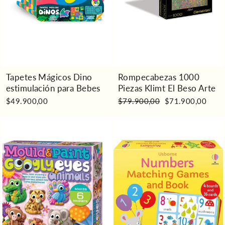
Tapetes Mágicos Dino
Rompecabezas 1000
estimulación para Bebes
Piezas Klimt El Beso Arte
Precio
Precio
$49.900,00
$79.900,00
$71.900,00
habitual
de
oferta