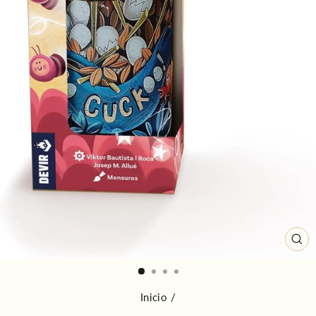
CE
(ES
Inicio
/